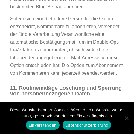
bestimmten Blog-Beitrag abonniert.
Sofern sich eine betroffene Person für die Option
entscheidet, Kommentare zu abonnieren, versendet
der für die Verarbeitung Verantwortliche eine
automatische Bestätigungsmail, um im Double-Opt-
In-Verfahren zu überprüfen, ob sich wirklich der
Inhaber der angegebenen E-Mail-Adresse für diese
Option entschieden hat. Die Option zum Abonnement
von Kommentaren kann jederzeit beendet werden.
11. Routinemäßige Löschung und Sperrung
von personenbezogenen Daten
Der für die Verarbeitung Verantwortliche verarbeitet
Diese Website benutzt Cookies. Wenn du die Website weiter
und speichert personenbezogene Daten der
nutzt, gehen wir von deinem Einverständnis aus.
betroffenen Person nur für den Zeitraum, der zur
Einverstanden
Datenschutzerklärung
Erreichung des Speicherungszwecks erforderlich ist